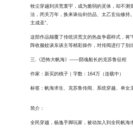
牧尘穿越到洪荒寰宇，成为脆弱的灵体，却不测觉
法，闭关万年，换来诛仙剑仿品、太乙玄仙修持。
主成圣”。
这部作品颠覆了传统洪荒文的热血争霸样式，将“
阵收服蚊谈东谈主等精彩操作，对传闻进行了别出
三.《恐怖大帆海》——阴魂船长的克苏鲁征程
作家：新买的桃子｜字数：164万（连载中）
标签：帆海求生、克苏鲁传闻、系统穿越、单女
简介：
全民穿越，杨逸手脚玩家，被动加入到全民帆海