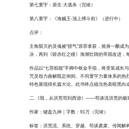
第七寰宇：原生·大逃杀（完竣）
第八寰宇：《海贼王-顶上搏斗前》（进行中）
点评：
主角陨灭的灵魂被“骄气”原罪拿获，摇身一酿成
决，再到《斩赤红之瞳》海潮壮阔的帝国改进，每
作品以“七罪权能”手脚中枢金手指，将变装成长
咒灵怨力曲解既定例则。不同寰宇力量体系的热烈
特色展现得长篇大论。此书终点稳当热衷暗黑向成
二.《我，从洪荒苟到西游》——苟谈流洪荒的极
作家：键盘九神｜字数：91万（完竣）
标签：洪荒流、系统、穿越、苟谈肃肃、传闻解