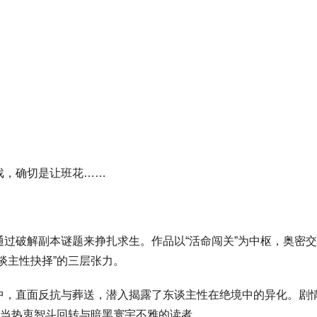
戏，确切是让班花……
过破解副本谜题来挣扎求生。作品以“活命闯关”为中枢，奥密
谈主性抉择”的三层张力。
中，直面反抗与葬送，潜入揭露了东谈主性在绝境中的异化。剧
稳当热衷智斗回转与暗黑寰宇不雅的读者。