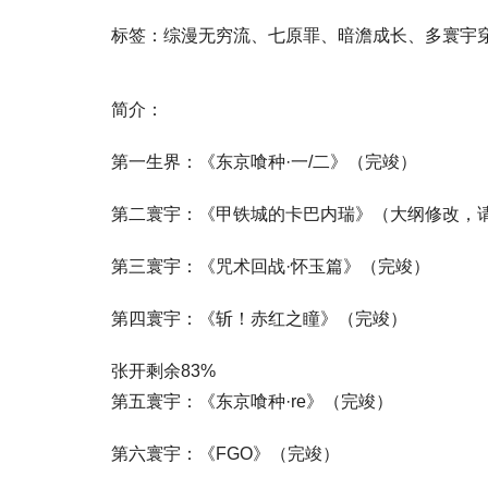
标签：综漫无穷流、七原罪、暗澹成长、多寰宇
简介：
第一生界：《东京喰种·一/二》（完竣）
第二寰宇：《甲铁城的卡巴内瑞》（大纲修改，
第三寰宇：《咒术回战·怀玉篇》（完竣）
第四寰宇：《斩！赤红之瞳》（完竣）
张开剩余83%
第五寰宇：《东京喰种·re》（完竣）
第六寰宇：《FGO》（完竣）