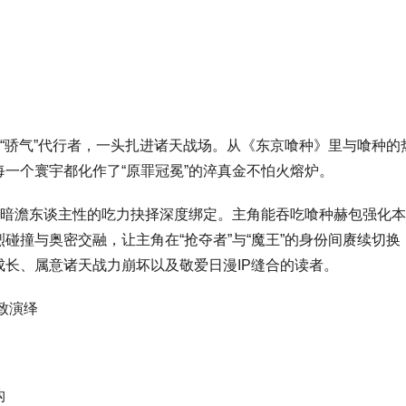
为“骄气”代行者，一头扎进诸天战场。从《东京喰种》里与喰种
一个寰宇都化作了“原罪冠冕”的淬真金不怕火熔炉。
与暗澹东谈主性的吃力抉择深度绑定。主角能吞吃喰种赫包强化
碰撞与奥密交融，让主角在“抢夺者”与“魔王”的身份间赓续切换
长、属意诸天战力崩坏以及敬爱日漫IP缝合的读者。
致演绎
构