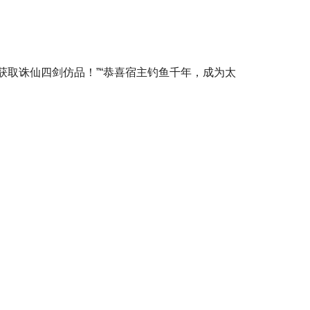
取诛仙四剑仿品！”“恭喜宿主钓鱼千年，成为太