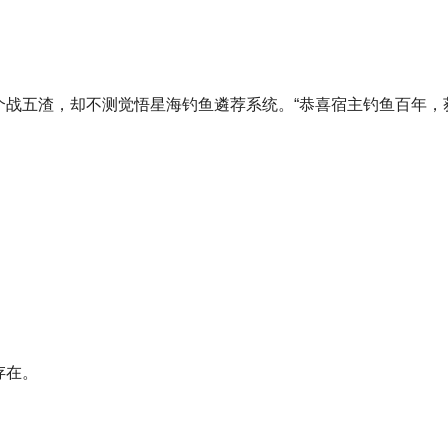
战五渣，却不测觉悟星海钓鱼遴荐系统。“恭喜宿主钓鱼百年，获
存在。