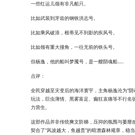
一些红运儿领有非凡船只。
比如武装到牙齿的钢铁洪志号。
比如乘风破浪，根蒂见不到影的疾风号。
比如领有重大撞角，一往无前的铁头号。
但杨逸，他的船叫梦魇号，是一艘阴魂船.....
点评：
全民穿越至灾变后的海洋寰宇，主角杨逸沦为“阴
玩法，巨虫薄情、黑雾富足、癫狂哀痛等不行名
力营生。
这部作品并非传统爽文阶梯，压抑的氛围与萎靡感
契合了“风波越大，鱼越贵”的暗澹森林规章，稳