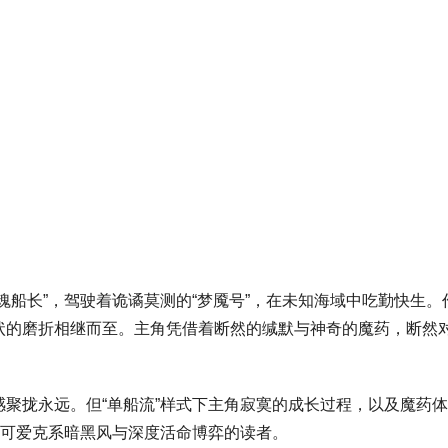
魂船长”，驾驶着诡谲莫测的“梦魇号”，在未知海域中吃勤快生
状的磨折相继而至。主角凭借着断然的缄默与神奇的魔药，断然
聚拢永远。但“单船流”样式下主角寂寞的成长过程，以及魔药
当可爱克系暗黑风与深度活命博弈的读者。