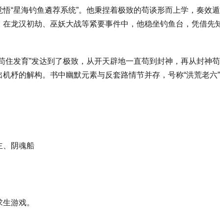
悟“星海钓鱼遴荐系统”。他秉捏着极致的苟谈形而上学，奏效遁
在龙汉初劫、巫妖大战等紧要事件中，他稳坐钓鱼台，凭借先知视
苟住发育”发达到了极致，从开天辟地一直苟到封神，再从封神
机杼的解构。书中幽默元素与反套路情节并存，号称“洪荒老六
主、阴魂船
求生游戏。