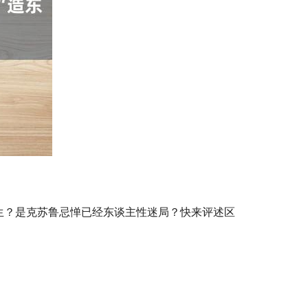
生？是克苏鲁忌惮已经东谈主性迷局？快来评述区