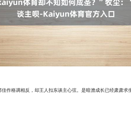
部佳作格调相反，却王人扣东谈主心弦。是暗澹成长已经肃肃求