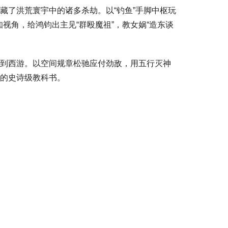
藏了洪荒寰宇中的诸多杀劫。以“钓鱼”手脚中枢玩
角，给鸿钧出主见“群殴魔祖”，教女娲“造东谈
苟到西游。以空间规章松驰应付劲敌，用五行灭神
”的史诗级教科书。