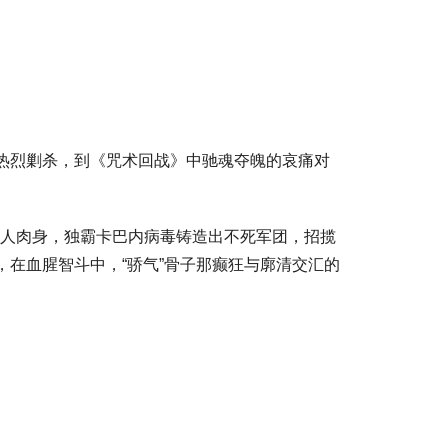
的热烈剿杀，到《咒术回战》中驰魂夺魄的哀痛对
本人肉身，独霸卡巴内病毒铸造出不死军团，招揽
，在血腥智斗中，“骄气”骨子那癫狂与廓清交汇的