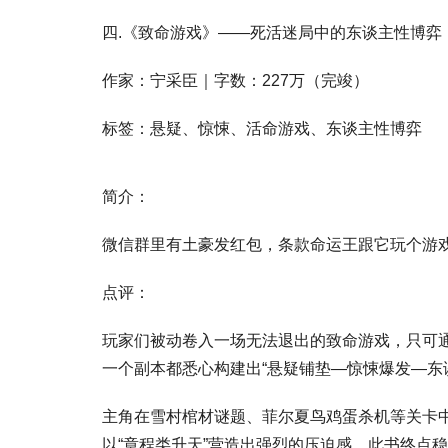
四.《致命游戏》——死活迷局中的东谈主性博弈
作家：宁采臣｜字数：227万（完竣）
标签：悬疑、惊悚、活命游戏、东谈主性博弈
简介：
微信群里有土豪发红包，条款命运王跟它玩个游
点评：
玩家们被动卷入一场无法退出的致命游戏，只可通
一个副本都悉心构建出“悬疑铺垫—惊悚爆发—东
主角在雪村棺材谜题、菲尔夏鸟鸡蛋杀机等关卡
以“章程类升天”营造出强烈的压迫感。此书终点