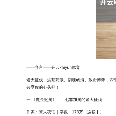
——弁言——开云kaiyun体育
诸天征伐、洪荒苟谈、阴魂帆海、致命博弈，四
共享你的心头好！
一.《魔金冠冕》——七罪加冕的诸天征伐
作家：篝火夜话｜字数：173万（连载中）