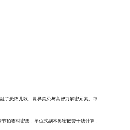
交融了恐怖儿歌、灵异禁忌与高智力解密元素。每
情节拍霎时密集，单位式副本奥密嵌套干线计算，