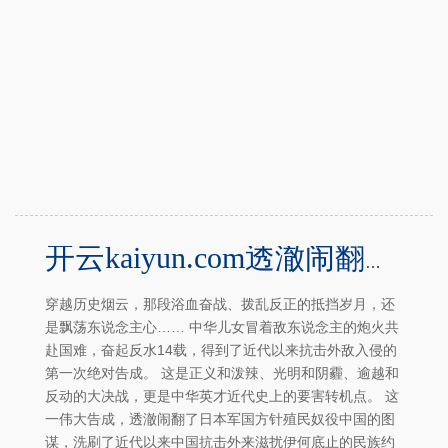
开云kaiyun.com透澈闹翻了日本军国方针殖民奴役中国的图谋-Kaiyun体育官方入口
穿越历史烟云，那段浴血奋战、拨乱反正的抵挡岁月，还
是飘荡东说念主心…… 中华儿女冒着敌东说念主的炮火共
赴国难，奋起反水14载，得到了近代以来抗击外敌入侵的
第一次绝对告成。 这是正义和泼辣、光明和阴霾、逾越和
反动的大决战，更是中华英才近代史上的要害转机点。 这
一伟大告成，透澈闹翻了日本军国方针殖民奴役中国的图
谋，洗刷了近代以来中国抗击外来滋扰伊何底止的民族约