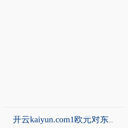
开云kaiyun.com1欧元对东谈主民币8.3446元-Kaiyun体育官方入口