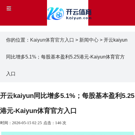
你的位置：
Kaiyun体育官方入口
>
新闻中心
> 开云kaiyun
同比增多5.1%；每股基本盈利5.25港元-Kaiyun体育官方
入口
开云kaiyun同比增多5.1%；每股基本盈利5.25
港元-Kaiyun体育官方入口
时间：2026-05-15 02:25
点击：146 次