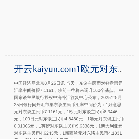
开云kaiyun.com1欧元对东谈主民币8.3446元-Kaiyun体育官方入口
中国经济网北京8月25日讯 当天，东谈主民币对好意思元
汇率中间价报7.1161，较前一往将来调升160个基点。 中
国东谈主民银行授权中海外汇往复中心公布，2025年8月
25日银行间外汇市集东谈主民币汇率中间价为：1好意思
元对东谈主民币7.1161元，1欧元对东谈主民币8.3446
元，100日元对东谈主民币4.8480元，1港元对东谈主民币
0.91066元，1英镑对东谈主民币9.6338元，1澳大利亚元
对东谈主民币4.6243元，1新西兰元对东谈主民币4.1831