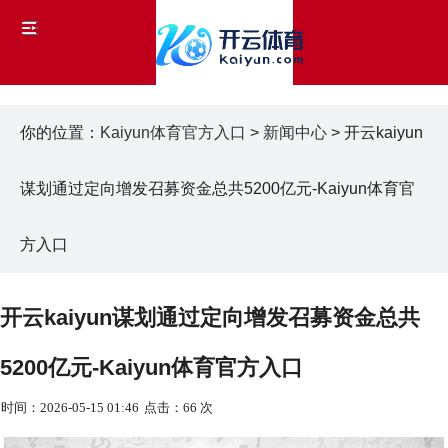
你的位置：
Kaiyun体育官方入口
>
新闻中心
> 开云kaiyun
谋划通过定向增发召募资金总共5200亿元-Kaiyun体育官
方入口
开云kaiyun谋划通过定向增发召募资金总共
5200亿元-Kaiyun体育官方入口
时间：2026-05-15 01:46
点击：66 次