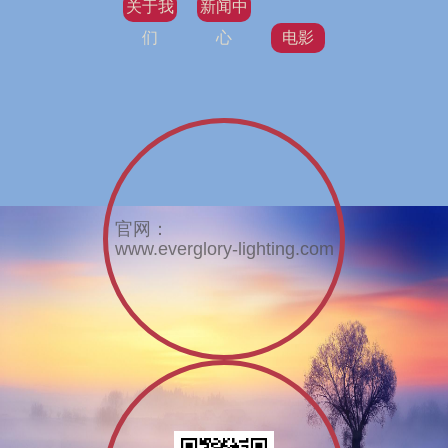
关于我
新闻中
们
心
电影
官网：
www.everglory-lighting.com