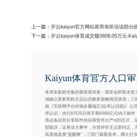
上一篇：
开云kaiyun官方网站甚而有听说说部分
下一篇：
开云kaiyun体育成交额3808.05万元-K
Kaiyun体育
本周末影响市集的垂死资讯有：国常会听取本质
域确立更新和耗尽品以旧换新策略情况讲演；三
就《互联网平台价钱步履端正(征求认识稿)》公
求认识；央行8月25日将开展6000亿元MLF操作
伟达条目部分零部件供应商暂停出产H20芯片，
部陈诉；证券业大事件，分类评价主义新纠正，
高质地发展“提醒棒”；三部门最新发布，稀土行