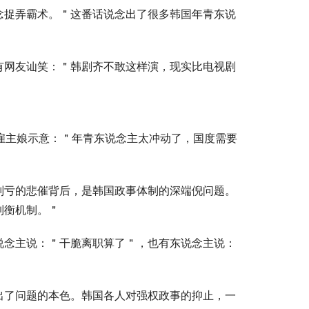
念捉弄霸术。＂这番话说念出了很多韩国年青东说
有网友讪笑：＂韩剧齐不敢这样演，现实比电视剧
雇主娘示意：＂年青东说念主太冲动了，国度需要
则亏的悲催背后，是韩国政事体制的深端倪问题。
制衡机制。＂
说念主说：＂干脆离职算了＂，也有东说念主说：
出了问题的本色。韩国各人对强权政事的抑止，一