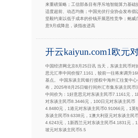
来重磅策略；工信部条目有序斥地智能算力基础
适度超前、动态均衡；中国光伏行业协会发布倡
坚毅约束以低于成本的价钱开展恶性竞争；鲍威
意9月或降息，谈指改进高
中国经济网北京8月25日讯 当天，东谈主民币对
思元汇率中间价报7.1161，较前一往将来调升16
基点。 中国东谈主民银行授权中海外汇往复中心
布，2025年8月25日银行间外汇市集东谈主民币
中间价为：1好意思元对东谈主民币7.1161元，
对东谈主民币8.3446元，100日元对东谈主民币
4.8480元，1港元对东谈主民币0.91066元，1英
东谈主民币9.6338元，1澳大利亚元对东谈主民
4.6243元，1新西兰元对东谈主民币4.1831元，
坡元对东谈主民币5.5