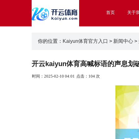
首页
关于
你的位置：
Kaiyun体育官方入口
>
新闻中心
>
开云kaiyun体育高喊标语的声息划破
时间：2025-02-10 04:01
点击：104 次