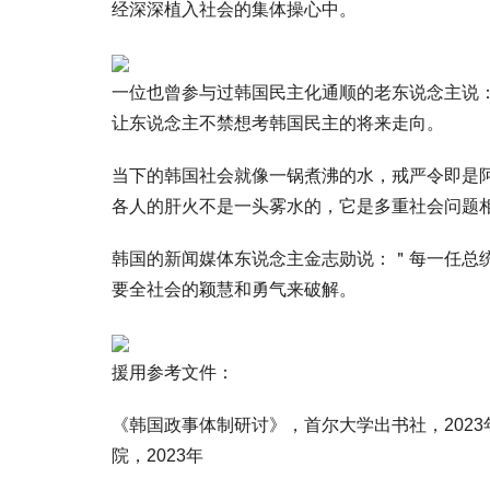
经深深植入社会的集体操心中。
一位也曾参与过韩国民主化通顺的老东说念主说
让东说念主不禁想考韩国民主的将来走向。
当下的韩国社会就像一锅煮沸的水，戒严令即是
各人的肝火不是一头雾水的，它是多重社会问题
韩国的新闻媒体东说念主金志勋说：＂每一任总
要全社会的颖慧和勇气来破解。
援用参考文件：
《韩国政事体制研讨》，首尔大学出书社，2023
院，2023年