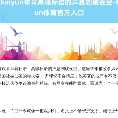
抗议者举着标语，高喊标语的声息划破夜空。这座终年被政事风
韩国社会扯破的导火索。 尹锡悦不会猜度，他签署的戒严令不仅
在接洽这位争议缠身的总统。有网友在酬酢媒体上写说念：＂一
示意：＂戒严令就像一把双刃剑，名义上不错守护次序，施行上