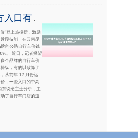
Kaiyun体育官方入口有的降幅以致朝上 50%-Kaiyun体育官方入口
车降价"登上热搜榜，激励
，近段技能，在云南昆
个品牌的公路自行车价钱
0%。 近日，记者探望
，多个品牌的自行车价
元操纵，有的以致降了
从前年 12 月份运
降价，一些入口的中高
业内东说念主士分析，主
鼓动了自行车门店的速