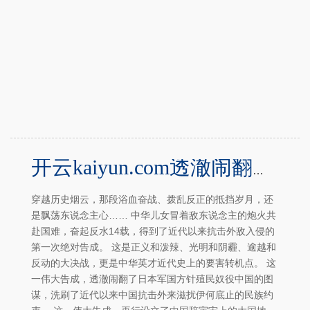
开云kaiyun.com透澈闹翻了日本军国方针殖民奴役中国的图谋-Kaiyun体育官方入口
穿越历史烟云，那段浴血奋战、拨乱反正的抵挡岁月，还
是飘荡东说念主心…… 中华儿女冒着敌东说念主的炮火共
赴国难，奋起反水14载，得到了近代以来抗击外敌入侵的
第一次绝对告成。 这是正义和泼辣、光明和阴霾、逾越和
反动的大决战，更是中华英才近代史上的要害转机点。 这
一伟大告成，透澈闹翻了日本军国方针殖民奴役中国的图
谋，洗刷了近代以来中国抗击外来滋扰伊何底止的民族约