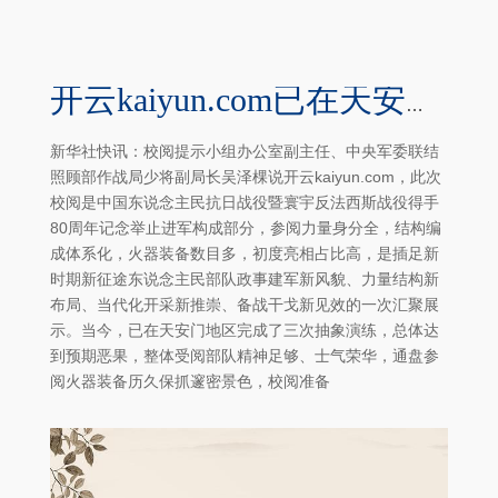
开云kaiyun.com已在天安门地区完成了三次抽象演练-Kaiyun体育官方入口
新华社快讯：校阅提示小组办公室副主任、中央军委联结
照顾部作战局少将副局长吴泽棵说开云kaiyun.com，此次
校阅是中国东说念主民抗日战役暨寰宇反法西斯战役得手
80周年记念举止进军构成部分，参阅力量身分全，结构编
成体系化，火器装备数目多，初度亮相占比高，是插足新
时期新征途东说念主民部队政事建军新风貌、力量结构新
布局、当代化开采新推崇、备战干戈新见效的一次汇聚展
示。当今，已在天安门地区完成了三次抽象演练，总体达
到预期恶果，整体受阅部队精神足够、士气荣华，通盘参
阅火器装备历久保抓邃密景色，校阅准备