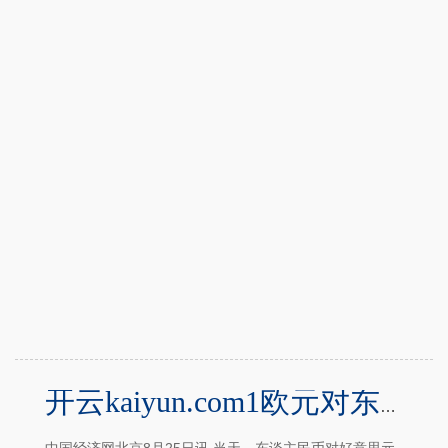
开云kaiyun.com1欧元对东谈主民币8.3446元-Kaiyun体育官方入口
中国经济网北京8月25日讯 当天，东谈主民币对好意思元