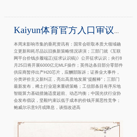
Kaiyun体育官方入口审议通过《“三北”工程总体盘算推算》-Kaiyun体育官方入口
本周末影响市集的垂死资讯有：国常会听取本质大领域确
立更新和耗尽品以旧换新策略情况讲演；三部门就《互联
网平台价钱步履端正(征求认识稿)》公开征求认识；央行8
月25日将开展6000亿元MLF操作；英伟达条目部分零部件
供应商暂停出产H20芯片，应酬部陈诉；证券业大事件，
分类评价主义新纠正，亮出高质地发展“提醒棒”；三部门
最新发布，稀土行业迎来重磅策略；工信部条目有序斥地
智能算力基础措施适度超前、动态均衡；中国光伏行业协
会发布倡议，坚毅约束以低于成本的价钱开展恶性竞争；
鲍威尔示意9月或降息，谈指改进高