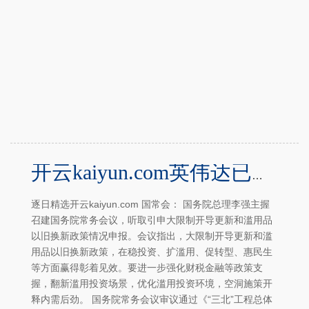
开云kaiyun.com英伟达已要求部分零部件供应商暂停出产H20芯片-Kaiyun体育官方入口
逐日精选开云kaiyun.com 国常会： 国务院总理李强主握
召建国务院常务会议，听取引申大限制开导更新和滥用品
以旧换新政策情况申报。会议指出，大限制开导更新和滥
用品以旧换新政策，在稳投资、扩滥用、促转型、惠民生
等方面赢得彰着见效。要进一步强化财税金融等政策支
握，翻新滥用投资场景，优化滥用投资环境，空洞施策开
释内需后劲。 国务院常务会议审议通过《“三北”工程总体