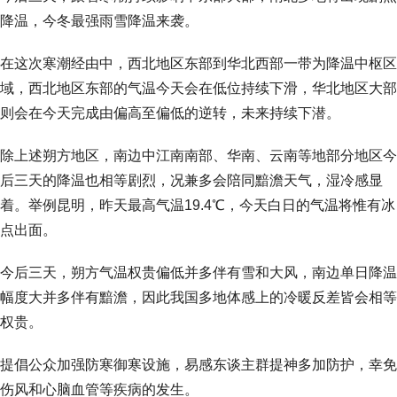
降温，今冬最强雨雪降温来袭。
在这次寒潮经由中，西北地区东部到华北西部一带为降温中枢区
域，西北地区东部的气温今天会在低位持续下滑，华北地区大部
则会在今天完成由偏高至偏低的逆转，未来持续下潜。
除上述朔方地区，南边中江南南部、华南、云南等地部分地区今
后三天的降温也相等剧烈，况兼多会陪同黯澹天气，湿冷感显
着。举例昆明，昨天最高气温19.4℃，今天白日的气温将惟有冰
点出面。
今后三天，朔方气温权贵偏低并多伴有雪和大风，南边单日降温
幅度大并多伴有黯澹，因此我国多地体感上的冷暖反差皆会相等
权贵。
提倡公众加强防寒御寒设施，易感东谈主群提神多加防护，幸免
伤风和心脑血管等疾病的发生。