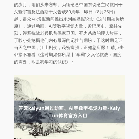
的岁月，咱们从未忘却。为缅念念中国东说念主民抗日干
戈暨宇宙反法西斯干戈告成80周年，即日（8月26日）
起，群众网·海报新闻推出系列融媒报说念《这时期如你所
愿》，通过动画、AI等数字视觉力量，紧记历史、牵挂先
烈，评释抗战老兵夙昔保家卫国、死力杀敌的硬人故事，
于眇小处挖掘他们内心最深的记挂与期盼，于这时期见证
当天之中国，江山剧变，茂密富强，正如您所愿！ 请点击
邻接不雅看《这时期如你所愿丨“学霸”女兵忆抗战：国度
的需要，即是我学习的认识》：