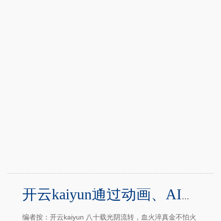
开云kaiyun通过动画、AI等数字视觉力量-Kaiyun体育官方入口
编者按：开云kaiyun 八十载光阴流转，血火淬真金不怕火