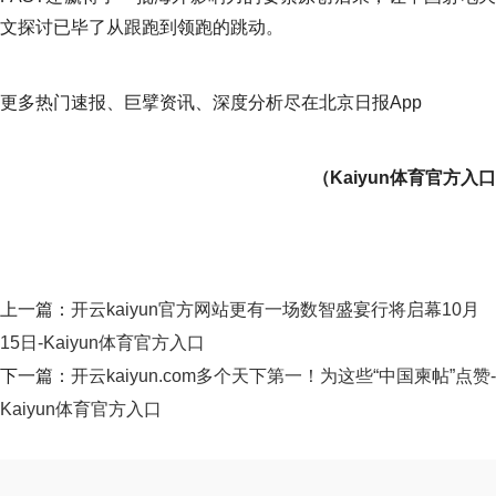
文探讨已毕了从跟跑到领跑的跳动。
更多热门速报、巨擘资讯、深度分析尽在北京日报App
（Kaiyun体育官方入口
上一篇：
开云kaiyun官方网站更有一场数智盛宴行将启幕10月
15日-Kaiyun体育官方入口
下一篇：
开云kaiyun.com多个天下第一！为这些“中国柬帖”点赞-
Kaiyun体育官方入口