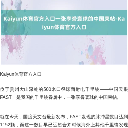
Kaiyun体育官方入口
位于贵州大山深处的500米口径球面射电千里镜——中国天眼
FAST，是我国的千里镜眷属中，一张享誉寰球的中国柬帖。
就在今天，国度天文台最新发布，FAST发现的脉冲星数目达到
1152颗，而这一数目早已远超合并时候海外上其他千里镜发现