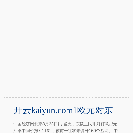
开云kaiyun.com1欧元对东谈主民币8.3446元-Kaiyun体育官方入口
中国经济网北京8月25日讯 当天，东谈主民币对好意思元
汇率中间价报7.1161，较前一往将来调升160个基点。 中