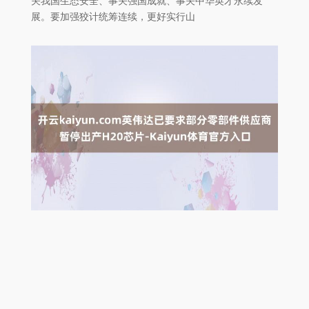
关我国生态安全、事关强国成就、事关中华英才永续发
展。要加强狡计统筹连续，更好实行山