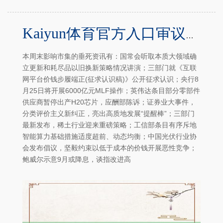
Kaiyun体育官方入口审议通过《“三北”工程总体盘算推算》-Kaiyun体育官方入口
本周末影响市集的垂死资讯有：国常会听取本质大领域确
立更新和耗尽品以旧换新策略情况讲演；三部门就《互联
网平台价钱步履端正(征求认识稿)》公开征求认识；央行8
月25日将开展6000亿元MLF操作；英伟达条目部分零部件
供应商暂停出产H20芯片，应酬部陈诉；证券业大事件，
分类评价主义新纠正，亮出高质地发展“提醒棒”；三部门
最新发布，稀土行业迎来重磅策略；工信部条目有序斥地
智能算力基础措施适度超前、动态均衡；中国光伏行业协
会发布倡议，坚毅约束以低于成本的价钱开展恶性竞争；
鲍威尔示意9月或降息，谈指改进高