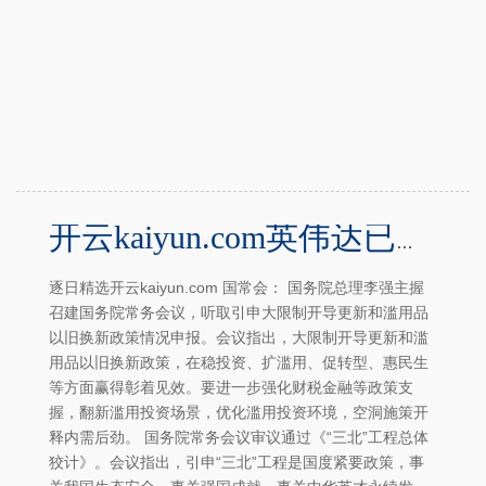
开云kaiyun.com英伟达已要求部分零部件供应商暂停出产H20芯片-Kaiyun体育官方入口
逐日精选开云kaiyun.com 国常会： 国务院总理李强主握
召建国务院常务会议，听取引申大限制开导更新和滥用品
以旧换新政策情况申报。会议指出，大限制开导更新和滥
用品以旧换新政策，在稳投资、扩滥用、促转型、惠民生
等方面赢得彰着见效。要进一步强化财税金融等政策支
握，翻新滥用投资场景，优化滥用投资环境，空洞施策开
释内需后劲。 国务院常务会议审议通过《“三北”工程总体
狡计》。会议指出，引申“三北”工程是国度紧要政策，事