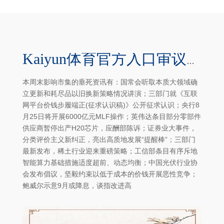
Kaiyun体育官方入口审议通过《“三北”工程总体盘算推算》-Kaiyun体育官方入口
本周末影响市集的垂死资讯有：国常会听取本质大领域确
立更新和耗尽品以旧换新策略情况讲演；三部门就《互联
网平台价钱步履端正(征求认识稿)》公开征求认识；央行8
月25日将开展6000亿元MLF操作；英伟达条目部分零部件
供应商暂停出产H20芯片，应酬部陈诉；证券业大事件，
分类评价主义新纠正，亮出高质地发展“提醒棒”；三部门
最新发布，稀土行业迎来重磅策略；工信部条目有序斥地
智能算力基础措施适度超前、动态均衡；中国光伏行业协
会发布倡议，坚毅约束以低于成本的价钱开展恶性竞争；
鲍威尔示意9月或降息，谈指改进高