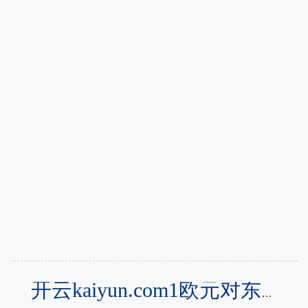
开云kaiyun.com1欧元对东谈主民币8.3446元-Kaiyun体育官方入口