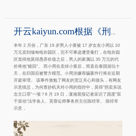
开云kaiyun.com根据《刑法》第 240 条-Kaiyun体育官方入口
本年 2 月份，广东 19 岁男人小黄被 17 岁女友小周以 10
万元卖到缅甸电诈园区，完不可事迹遭受毒打，在电诈园
区觉得他莫得愚弄价值之后，男人的家属以 35 万元的代
价将他"赎回"。 而小周在卖掉小黄后，简直在泰国游玩十
天，在归国后被警方模范。小周涉嫌诳骗案件行将在近期
开庭审理。 该事件激勉了网友的宽泛关心和接头，有网友
示意猜忌，为何查抄机关对小周的指控中，莫得"拐卖东说
念主口罪"一项？8 月 19 日，潇湘晨报记者采访了国度"双
千策动"法学各人、芙蓉讼师事务所主任陈经常。 陈经常
示意，