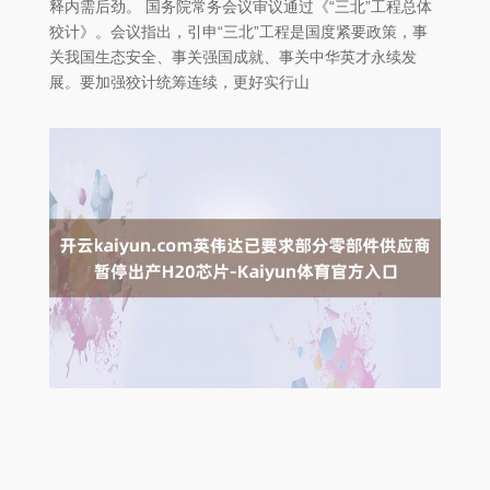
释内需后劲。 国务院常务会议审议通过《“三北”工程总体
狡计》。会议指出，引申“三北”工程是国度紧要政策，事
关我国生态安全、事关强国成就、事关中华英才永续发
展。要加强狡计统筹连续，更好实行山