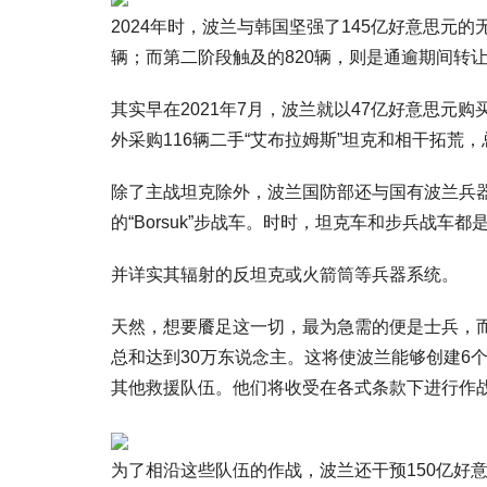
2024年时，波兰与韩国坚强了145亿好意思元的
辆；而第二阶段触及的820辆，则是通逾期间转
其实早在2021年7月，波兰就以47亿好意思元购
外采购116辆二手“艾布拉姆斯”坦克和相干拓荒，
除了主战坦克除外，波兰国防部还与国有波兰兵器集
的“Borsuk”步战车。时时，坦克车和步兵战
并详实其辐射的反坦克或火箭筒等兵器系统。
天然，想要餍足这一切，最为急需的便是士兵，而
总和达到30万东说念主。这将使波兰能够创建6
其他救援队伍。他们将收受在各式条款下进行作
为了相沿这些队伍的作战，波兰还干预150亿好