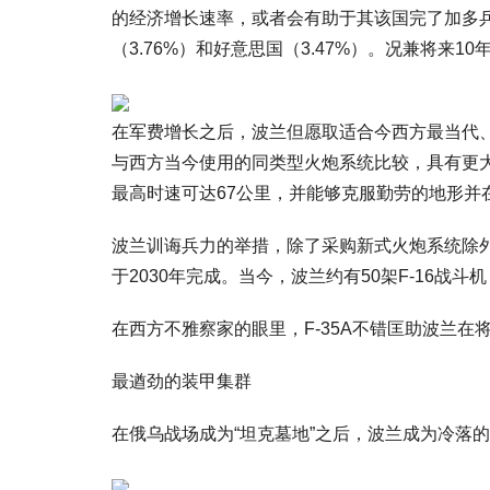
的经济增长速率，或者会有助于其该国完了加多兵力
（3.76%）和好意思国（3.47%）。况兼将来1
在军费增长之后，波兰但愿取适合今西方最当代、最灵
与西方当今使用的同类型火炮系统比较，具有更大
最高时速可达67公里，并能够克服勤劳的地形并
波兰训诲兵力的举措，除了采购新式火炮系统除外
于2030年完成。当今，波兰约有50架F-16战斗
在西方不雅察家的眼里，F-35A不错匡助波兰
最遒劲的装甲集群
在俄乌战场成为“坦克墓地”之后，波兰成为冷落