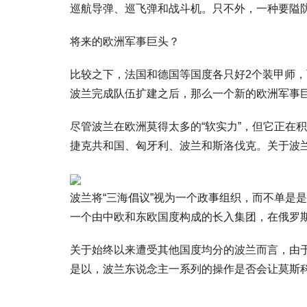
巡航导弹、巡飞弹和战斗机。只不外，一种要隘
将来的欧洲军事巨头？
比较之下，法国和德国等国度各只好2个装甲师，
波兰完成队伍扩建之后，那么一个新的欧洲军事
尽管波兰在欧洲莫得太多的“软实力”，但它正在
捷克共和国、匈牙利、波兰和斯洛伐克。关于波
波兰将“三海倡议”视为一个政事组织，而不单是
一个由中欧和东欧国度构成的长入集团，在俄罗
关于始终以来遭受其他国度均分的波兰而言，由
是以，波兰东说念主一系列的操作是否会让莫斯科