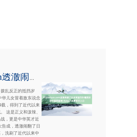
开云kaiyun.com透澈闹翻了日本军国方针殖民奴役中国的图谋-Kaiyun体育官方入口
、拨乱反正的抵挡岁
中华儿女冒着敌东说念
4载，得到了近代以来
。 这是正义和泼辣、
决战，更是中华英才近
大告成，透澈闹翻了日
谋，洗刷了近代以来中