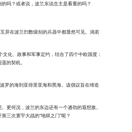
创的吗？或者说，波兰东说念主是看重的吗？
种互异在波兰扫数级别的兵器中都显然可见。淌若
一个文化、政事和军事定约，结合了四个中欧国度：
迢遥的契机。
的波罗的海到亚得里亚海和黑海。该倡议旨在缔造
想。更何况，波兰的东边还有一个遒劲的遐想敌。
第三次寰宇大战的“地狱之门”呢？