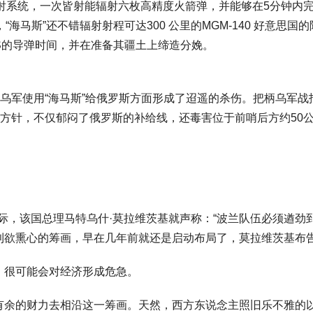
辐射系统，一次皆射能辐射六枚高精度火箭弹，并能够在5分钟内完
海马斯”还不错辐射射程可达300 公里的MGM-140 好意思国
MS的导弹时间，并在准备其疆土上缔造分娩。
乌军使用“海马斯”给俄罗斯方面形成了迢遥的杀伤。把柄乌军战报
环节方针，不仅郁闷了俄罗斯的补给线，还毒害位于前哨后方约50
之际，该国总理马特乌什·莫拉维茨基就声称：“波兰队伍必须遒
欲熏心的筹画，早在几年前就还是启动布局了，莫拉维茨基布告
，很可能会对经济形成危急。
有余的财力去相沿这一筹画。天然，西方东说念主照旧乐不雅的