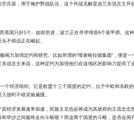
防空兵器，用于掩护野战队伍，这个作战见解是波兰东说念主开
而英国只好1个。如前所述，波兰正在寻求缔造6个装甲师。这
巨头不错说正在崛起。
积极竭力加强定约和研究。比如所谓的“维谢格拉德集团”，便是
兰东说念主来说，这种定约为加强他们在该地区的影响力提供了
是一个经济组织。它是欧盟十三个国度的定约，位于中欧和东欧
斯入侵时不错灵验威慑。
于其经济发展速率加速，民族主见也必将成为其政府的主流念念
和华沙之间最终走向斗殴呢？而这两个国度的斗殴，是否会洞开