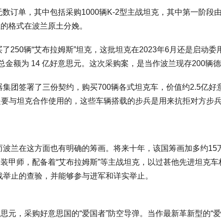
无数订单，其中包括采购1000辆K-2型主战坦克，其中第一阶段由韩
让的格式在波兰原土分娩。
买了250辆“艾布拉姆斯”坦克，这批坦克在2023年6月还是启
总金额为 14 亿好意思元。这次采购案，是当作波兰现存200辆德
团签署了三份契约，购买700辆各式坦克车，价值约2.5亿好意
车都是要与坦克合作使用的，这些车辆搭载的步兵是用来抗拒对方步
波兰在这方面也有明确的筹画。将来十年，该国筹画加多约15万
个装甲师，配备着“艾布拉姆斯”等主战坦克，以过甚他先进坦克
战举止的查验，并能够参与进军和详实举止。
意思元，采购好意思国的“爱国者”防空导弹。当作最新革新型的“