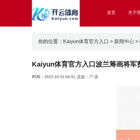
首页
关于
你的位置：
Kaiyun体育官方入口
>
新闻中心
>
Kaiyun体育官方入口波兰筹画将军费
时间：2025-10-31 04:02
点击：77 次